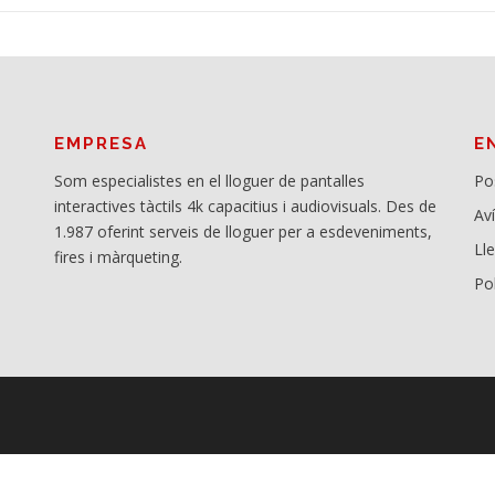
EMPRESA
E
Som especialistes en el lloguer de pantalles
Po
interactives tàctils 4k capacitius i audiovisuals. Des de
Av
1.987 oferint serveis de lloguer per a esdeveniments,
Ll
fires i màrqueting.
Pol