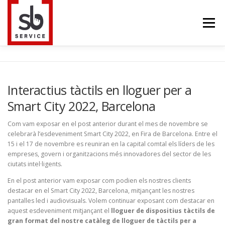
Saltar
al
Menú
contenido
HOME
INTERACTIUS
PANTALLES LED
Interactius tàctils en lloguer per a
Smart City 2022, Barcelona
TELEVISORS
TRUSS
BLOG
CONTACTE
Com vam exposar en el post anterior durant el mes de novembre se
celebrarà l’esdeveniment Smart City 2022, en Fira de Barcelona. Entre el
15 i el 17 de novembre es reuniran en la capital comtal els líders de les
empreses, govern i organitzacions més innovadores del sector de les
IDIOMA
ciutats intel·ligents.
En el post anterior vam exposar com podien els nostres clients
destacar en el Smart City 2022, Barcelona, mitjançant les nostres
pantalles led i audiovisuals. Volem continuar exposant com destacar en
aquest esdeveniment mitjançant el
lloguer de dispositius tàctils de
gran format del nostre catàleg de lloguer de tàctils per a