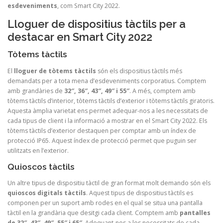
esdeveniments
, com Smart City 2022.
Lloguer de dispositius tàctils per a
destacar en Smart City 2022
Tòtems tàctils
El
lloguer de tòtems tàctils
són els dispositius tàctils més
demandats per a tota mena d’esdeveniments corporatius. Comptem
amb grandàries de
32″, 36″, 43″, 49″ i 55″
. A més, comptem amb
tòtems tàctils d’interior, tòtems tàctils d’exterior i tòtems tàctils giratoris.
Aquesta àmplia varietat ens permet adequar-nos a les necessitats de
cada tipus de client i la informació a mostrar en el Smart City 2022. Els
tòtems tàctils d’exterior destaquen per comptar amb un índex de
protecció IP65. Aquest índex de protecció permet que puguin ser
utilitzats en l’exterior.
Quioscos tàctils
Un altre tipus de dispositiu tàctil de gran format molt demando són els
quioscos digitals tàctils
. Aquest tipus de dispositius tàctils es
componen per un suport amb rodes en el qual se situa una pantalla
tàctil en la grandària que desitgi cada client. Comptem amb
pantalles
de 32″, 43″, 49″, 55″ i 65″
. Adequant-nos a les necessitats de cada