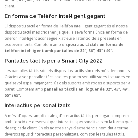
client.
En forma de Telèfon intel·ligent gegant
El dispositiu tàctil en forma de Telèfon intel·ligent gegant és el nostre
dispositiu tàctil més cridaner. Ja que, la seva forma única en forma de
telèfon intel·ligent aconsegueix atreure l’atenció dels presents en
esdeveniments. Comptem amb d
ispositius tàctils en forma de
telèfon intel·ligent amb pantalles de 32″, 36″, 43″ i 49″
.
Pantalles tàctils per a Smart City 2022
Les pantalles tàctils són els dispositius tàctils són dels més demandats.
Gràcies a ser pantalles tàctils soltes poden ser utilitzades i situades en
qualsevol espai mitjançant l’ús dels suports amb rodes o suports per a
paret. Comptem amb
pantalles tàctils en lloguer de 32″, 43″, 49″,
55″ i 65″
.
Interactius personalitzats
A més, d’aquest ampli catàleg d’interactius tàctils per llogar, comptem
amb l’opció de desenvolupar interactius personalitzats en la forma que
desitgi cada client. En els nostres anys d’experiència hem dut a terme
diversos tipus d’interactius personalitzats, com són les taules tàctils.