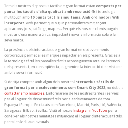
Tots els nostres dispositius tàctils de gran format estan
composts per
pantalles tàctils d’alta qualitat amb resolució 4k
i tecnologia
multitouch amb
10 punts tàctils simultanis. Amb ordinador i Wifi
incorporat
. Això permet que siguin personalitzats mitjançant
aplicacions, jocs, catàlegs, mapes… Perquè els nostres clients puguin
mostrar d’una manera única, impactant i nova la informació sobre la
seva marca.
La presència dels interactius de gran format en esdeveniments
corporatius permet a les marques impactar en els presents. Gràcies a
la tecnologia tàctil les pantalles tàctils aconsegueixen atreure l’atenció
dels presents i, en conseqüència, augmenten la interacció dels visitants
amb la seva informació.
Si desitja comptar amb algun dels nostres
interactius tàctils de
gran format per a esdeveniments com Smart City 2022
, no dubti a
contactar amb nosaltres
. L’informarem de les nostres tarifes i serveis
per al lloguer de dispositius tàctils per a esdeveniments de tota
Espanya i Europa. En ciutats com Barcelona, Madrid, París, Lió, València,
Saragossa, Bilbao, Sevilla… Visiti el nostre
Instagram
i
YouTube
per a
conèixer els nostres muntatges mitjançant el lloguer d’interactius tàctils,
pantalles led i audiovisuals.