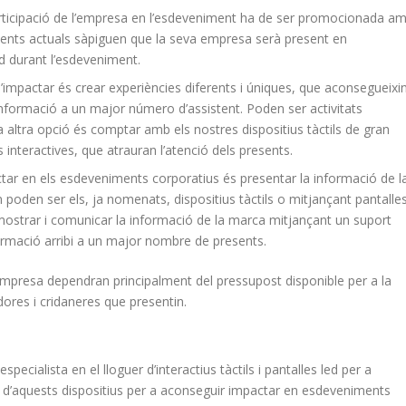
articipació de l’empresa en l’esdeveniment ha de ser promocionada a
lients actuals sàpiguen que la seva empresa serà present en
nd durant l’esdeveniment.
’impactar és crear experiències diferents i úniques, que aconsegueixi
 informació a un major número d’assistent. Poden ser activitats
 altra opció és comptar amb els nostres dispositius tàctils de gran
 interactives, que atrauran l’atenció dels presents.
tar en els esdeveniments corporatius és presentar la informació de l
oden ser els, ja nomenats, dispositius tàctils o mitjançant pantalle
ostrar i comunicar la informació de la marca mitjançant un suport
formació arribi a un major nombre de presents.
empresa dependran principalment del pressupost disponible per a la
dores i cridaneres que presentin.
ecialista en el lloguer d’interactius tàctils i pantalles led per a
’aquests dispositius per a aconseguir impactar en esdeveniments