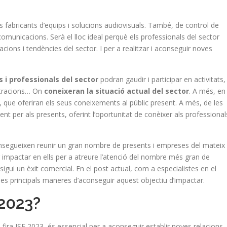
s fabricants d’equips i solucions audiovisuals. També, de control de
comunicacions. Serà el lloc ideal perquè els professionals del sector
acions i tendències del sector. I per a realitzar i aconseguir noves
s i professionals del sector
podran gaudir i participar en activitats,
stracions… On
coneixeran la situació actual del sector
. A més, en
ia, que oferiran els seus coneixements al públic present. A més, de les
ent per als presents, oferint l’oportunitat de conèixer als professional
nsegueixen reunir un gran nombre de presents i empreses del mateix
r impactar en ells per a atreure l’atenció del nombre més gran de
 sigui un èxit comercial. En el post actual, com a especialistes en el
m les principals maneres d’aconseguir aquest objectiu d’impactar.
2023?
ira ISE 2023, és essencial per a aconseguir establir noves relacions