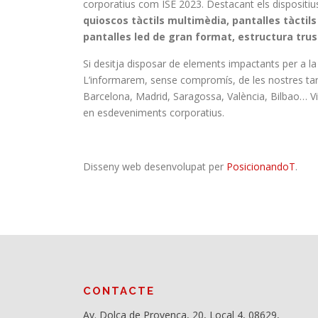
corporatius com ISE 2023. Destacant els dispositiu
quioscos tàctils multimèdia, pantalles tàctils 
pantalles led de gran format, estructura truss 
Si desitja disposar de elements impactants per a l
L’informarem, sense compromís, de les nostres tarifes
Barcelona, Madrid, Saragossa, València, Bilbao… Vi
en esdeveniments corporatius.
Disseny web desenvolupat per
PosicionandoT
.
CONTACTE
Av. Dolça de Provença, 20, Local 4, 08629,