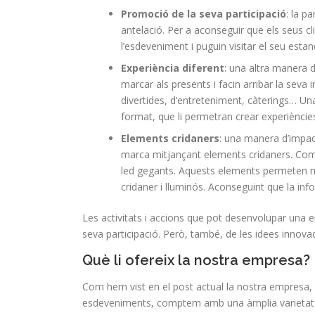
Promoció de la seva participació
: la p
antelació. Per a aconseguir que els seus c
l’esdeveniment i puguin visitar el seu esta
Experiència diferent
: una altra manera d
marcar als presents i facin arribar la seva
divertides, d’entreteniment, càterings… Una
format, que li permetran crear experiències
Elements cridaners
: una manera d’impac
marca mitjançant elements cridaners. Com p
led gegants. Aquests elements permeten m
cridaner i lluminós. Aconseguint que la in
Les activitats i accions que pot desenvolupar una 
seva participació. Però, també, de les idees innova
Què li ofereix la nostra empresa?
Com hem vist en el post actual la nostra empresa, esp
esdeveniments, comptem amb una àmplia varietat d