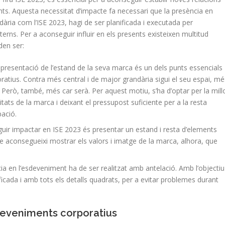
nts. Aquesta necessitat d’impacte fa necessari que la presència en
ària com l’ISE 2023, hagi de ser planificada i executada per
erns. Per a aconseguir influir en els presents existeixen multitud
den ser:
 de presentació de l’estand de la seva marca és un dels punts essencials
atius. Contra més central i de major grandària sigui el seu espai, mé
. Però, també, més car serà. Per aquest motiu, s’ha d’optar per la mill
litats de la marca i deixant el pressupost suficiente per a la resta
pació.
guir impactar en ISE 2023 és presentar un estand i resta d’elements
e aconsegueixi mostrar els valors i imatge de la marca, alhora, que
cia en l’esdeveniment ha de ser realitzat amb antelació. Amb l’objectiu
ficada i amb tots els detalls quadrats, per a evitar problemes durant
deveniments corporatius