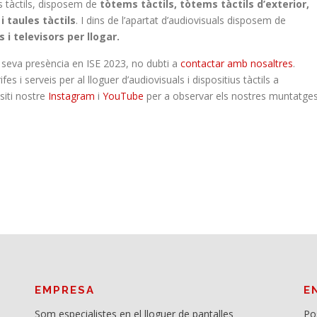
s tàctils, disposem de
tòtems tàctils, tòtems tàctils d’exterior,
i taules tàctils
. I dins de l’apartat d’audiovisuals disposem de
i televisors per llogar.
a seva presència en ISE 2023, no dubti a
contactar amb nosaltres
.
 i serveis per al lloguer d’audiovisuals i dispositius tàctils a
siti nostre
Instagram
i
YouTube
per a observar els nostres muntatge
EMPRESA
E
Som especialistes en el lloguer de pantalles
Po