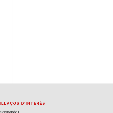
s
NLLAÇOS D’INTERÈS
sicionandoT