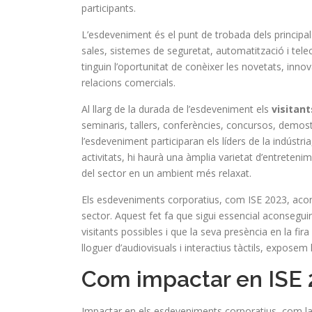
participants.
L’esdeveniment és el punt de trobada dels principal
sales, sistemes de seguretat, automatització i tele
tinguin l’oportunitat de conèixer les novetats, innov
relacions comercials.
Al llarg de la durada de l’esdeveniment els
visitant
seminaris, tallers, conferències, concursos, demo
l’esdeveniment participaran els líders de la indústr
activitats, hi haurà una àmplia varietat d’entretenim
del sector en un ambient més relaxat.
Els esdeveniments corporatius, com ISE 2023, aco
sector. Aquest fet fa que sigui essencial aconsegui
visitants possibles i que la seva presència en la fira
lloguer d’audiovisuals i interactius tàctils, expose
Com impactar en ISE 
Impactar en els esdeveniments corporatius, com la f