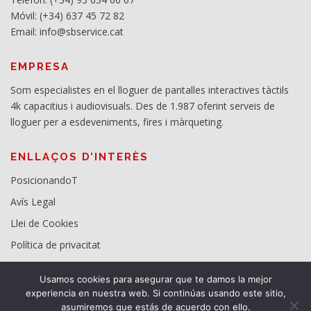
Móvil: (+34) 637 45 72 82
Email: info@sbservice.cat
EMPRESA
Som especialistes en el lloguer de pantalles interactives tàctils
4k capacitius i audiovisuals. Des de 1.987 oferint serveis de
lloguer per a esdeveniments, fires i màrqueting.
ENLLAÇOS D’INTERÈS
PosicionandoT
Avís Legal
Llei de Cookies
Política de privacitat
Usamos cookies para asegurar que te damos la mejor
experiencia en nuestra web. Si continúas usando este sitio,
asumiremos que estás de acuerdo con ello.