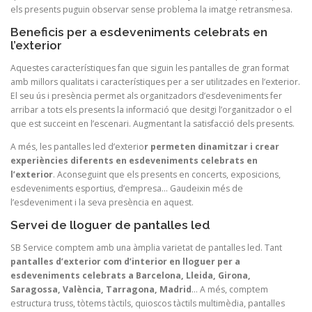
els presents puguin observar sense problema la imatge retransmesa.
Beneficis per a esdeveniments celebrats en
l’exterior
Aquestes característiques fan que siguin les pantalles de gran format
amb millors qualitats i característiques per a ser utilitzades en l’exterior.
El seu ús i presència permet als organitzadors d’esdeveniments fer
arribar a tots els presents la informació que desitgi l’organitzador o el
que est succeint en l’escenari. Augmentant la satisfacció dels presents.
A més, les pantalles led d’exterio
r permeten dinamitzar i crear
experiències diferents en esdeveniments celebrats en
l’exterior
. Aconseguint que els presents en concerts, exposicions,
esdeveniments esportius, d’empresa… Gaudeixin més de
l’esdeveniment i la seva presència en aquest.
Servei de lloguer de pantalles led
SB Service comptem amb una àmplia varietat de pantalles led. Tant
pantalles d’exterior com d’interior en lloguer per a
esdeveniments celebrats a Barcelona, Lleida, Girona,
Saragossa, València, Tarragona, Madrid
… A més, comptem
estructura truss, tòtems tàctils, quioscos tàctils multimèdia, pantalles