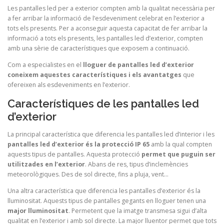
Les pantalles led per a exterior compten amb la qualitat necessària per
a fer arribar la informació de l’esdeveniment celebrat en l’exterior a
tots els presents. Per a aconseguir aquesta capacitat de fer arribar la
informació a tots els presents, les pantalles led d’exterior, compten
amb una sèrie de característiques que exposem a continuació.
Com a especialistes en el
lloguer de pantalles led d’exterior
coneixem aquestes característiques i els avantatges
que
ofereixen als esdeveniments en l’exterior.
Característiques de les pantalles led
d’exterior
La principal característica que diferencia les pantalles led d’interior i les
pantalles led d’exterior és la protecció IP 65
amb la qual compten
aquests tipus de pantalles. Aquesta protecció
permet que puguin ser
utilitzades en l’exterior
. Abans de res, tipus d’inclemències
meteorològiques. Des de sol directe, fins a pluja, vent…
Una altra característica que diferencia les pantalles d’exterior és la
lluminositat. Aquests tipus de pantalles gegants en lloguer tenen una
major lluminositat
. Permetent que la imatge transmesa sigui d’alta
qualitat en l’exterior i amb sol directe. La major lluentor permet que tots