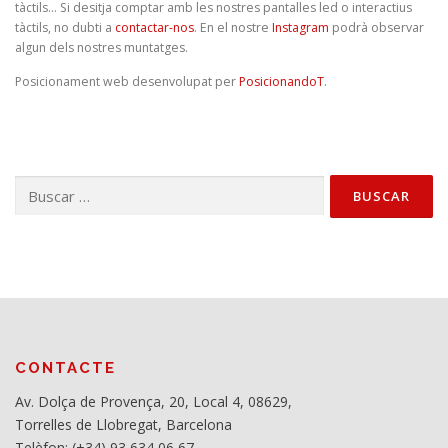
tàctils… Si desitja comptar amb les nostres pantalles led o interactius
tàctils, no dubti a
contactar-nos
. En el nostre
Instagram
podrà observar
algun dels nostres muntatges.
Posicionament web desenvolupat per
PosicionandoT
.
Buscar:
CONTACTE
Av. Dolça de Provença, 20, Local 4, 08629,
Torrelles de Llobregat, Barcelona
Telèfon: (+34) 93 634 06 67