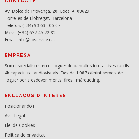
CONTACTE
Av. Dolça de Provença, 20, Local 4, 08629,
Torrelles de Llobregat, Barcelona
Telèfon: (+34) 93 634 06 67
Móvil: (+34) 637 45 72 82
Email: info@sbservice.cat
EMPRESA
Som especialistes en el lloguer de pantalles interactives tàctils
4k capacitius i audiovisuals. Des de 1.987 oferint serveis de
lloguer per a esdeveniments, fires i màrqueting.
ENLLAÇOS D’INTERÈS
PosicionandoT
Avís Legal
Llei de Cookies
Política de privacitat