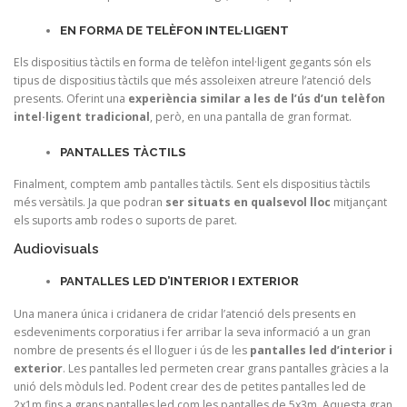
EN FORMA DE TELÈFON INTEL·LIGENT
Els dispositius tàctils en forma de telèfon intel·ligent gegants són els
tipus de dispositius tàctils que més assoleixen atreure l’atenció dels
presents. Oferint una
experiència similar a les de l’ús d’un telèfon
intel·ligent tradicional
, però, en una pantalla de gran format.
PANTALLES TÀCTILS
Finalment, comptem amb pantalles tàctils. Sent els dispositius tàctils
més versàtils. Ja que podran
ser situats en qualsevol lloc
mitjançant
els suports amb rodes o suports de paret.
Audiovisuals
PANTALLES LED D’INTERIOR I EXTERIOR
Una manera única i cridanera de cridar l’atenció dels presents en
esdeveniments corporatius i fer arribar la seva informació a un gran
nombre de presents és el lloguer i ús de les
pantalles led d’interior i
exterior
. Les pantalles led permeten crear grans pantalles gràcies a la
unió dels mòduls led. Podent crear des de petites pantalles led de
2x1m fins a grans pantalles led com les pantalles de 5x3m. Aquesta gran