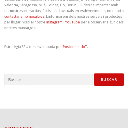
València, Saragossa, Milà, Tolosa, Lió, Berlín… Si desitja impactar amb
els nostres interactius tàctils i audiovisuals en esdeveniments, no dubti a
contactar amb nosaltres
. L’informarem dels nostres serveis i productes
per llogar. Visiti el nostre
Instagram
i
YouTube
per a observar algun dels
nostres muntatges.
Estratègia SEU desenvolupada per
PosicionandoT
.
Buscar: