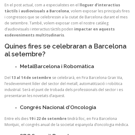
En el post actual, com a especialistes en el
lloguer d’interactius
tàctils i audiovisuals a Barcelona
, volem exposar les principals fires
i congressos que se celebressin a la ciutat de Barcelona durant el mes
de setembre. També, volem exposar com el nostre catàleg
d’audiovisuals i interactius tàctils poden
impactar en aquests
esdeveniments multitudinaris
.
Quines fires se celebraran a Barcelona
al setembre?
MetalBarcelona i Robomàtica
Del
13 al 14 de setembre
se celebrarà, en Fira Barcelona Gran Via,
l’esdeveniment líder del sector del metall, automatització i robòtica
industrial. Serà el punt de trobada dels professionals del sector i es
presentaran les novetats d’aquest.
Congrés Nacional d’Oncologia
Entre els dies
19 i 22 de setembre
tindrà lloc, en Fira Barcelona
Montjuïc, el congrés anual de la societat espanyola d’oncologia mèdica.