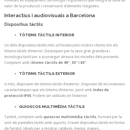
novetats en equipament, tecnologia i ingredients que integra la cada de
valor de la producció i conservació d’aliments i begudes.
Interactius i audiovisuals a Barcelona
Dispositius tàctils
TÒTEMS TÀCTILS INTERIOR
Un dels dispositius tàctils més sol·licitats pels nostres clients són els
tòtems tàctils d’interior. Destaquen per la seva gran grandària i
tecnologia tàctil per a aconseguir atreure les mirades dels presents.
Comptem amb t
òtems tàctils de 49″, 55″ i 65″
.
TÒTEMS TÀCTILS EXTERIOR
A més, disposem de tòtems tàctils d’exterior. Disposen de les mateixes
característiques que els tòtems d’interior, però amb
índex de
protecció IP65
. Podent ser utilitzats en l’exterior.
QUIOSCOS MULTIMÈDIA TÀCTILS
També, comptem amb
quioscos multimèdia tàctils
, formats per la
unió de pantalles tàctils amb suports. Creant dispositius tàctils en forma
de faristol. Ideals per a mostrar catàlegs, menús, mapes…