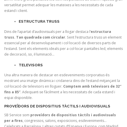
versatilitat permet adequar les mateixes a les necessitats de cada
estand i client.
ESTRUCTURA TRUSS
Dins de l’apartat d’audiovisuals per a llogar destaca l’
estructura
truss. Tan quadrada com circular
. Sent l’estructura truss un element
essencial per al desenvolupament i col·locació de diversos parts de
l’estand. Sent els elements ideals per a col·locar pantalles led, elements
de decoració, so, il·luminació…
TELEVISORS
Una altra manera de destacar en esdeveniments corporatius és
mostrant una imatge dinàmica i cridanera dins de l’estand mitjançant la
col·locació de televisors en lloguer.
Comptem amb televisors de 32″
fins a 85″
. Adequant-se fàcilment a les necessitats de cada estand i
espai disponible.
PROVEÏDORS DE DISPOSITIUS TÀCTILS I AUDIOVISUALS
SB Service som
proveïdors de dispositius tàctils i audiovisuals
per a fires
, congressos, salons, exposicions, esdeveniments…
Celebrats a Barcelona. I altres ciutats d’Espanya i Europa, com Madrid,