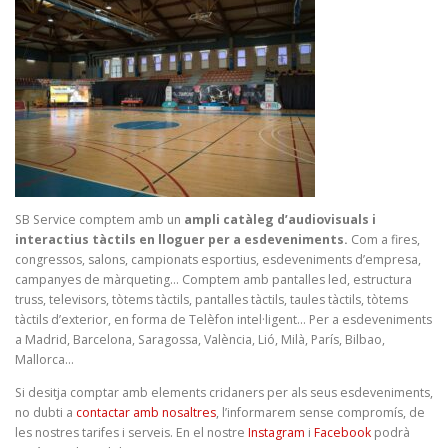
SB Service comptem amb un
ampli catàleg d’audiovisuals i
interactius tàctils en lloguer per a esdeveniments.
Com a fires,
congressos, salons, campionats esportius, esdeveniments d’empresa,
campanyes de màrqueting… Comptem amb pantalles led, estructura
truss, televisors, tòtems tàctils, pantalles tàctils, taules tàctils, tòtems
tàctils d’exterior, en forma de Telèfon intel·ligent… Per a esdeveniments
a Madrid, Barcelona, Saragossa, València, Lió, Milà, París, Bilbao,
Mallorca…
Si desitja comptar amb elements cridaners per als seus esdeveniments,
no dubti a
contactar amb nosaltres
, l’informarem sense compromís, de
les nostres tarifes i serveis. En el nostre
Instagram
i
Facebook
podrà