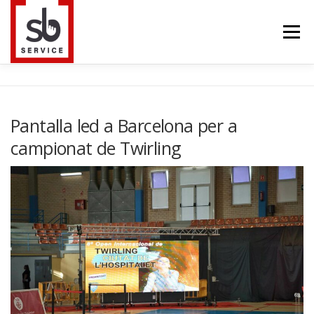
Saltar
al
Menú
contenido
HOME
INTERACTIUS
PANTALLES LED
Pantalla led a Barcelona per a
campionat de Twirling
TELEVISORS
TRUSS
BLOG
CONTACTE
IDIOMA