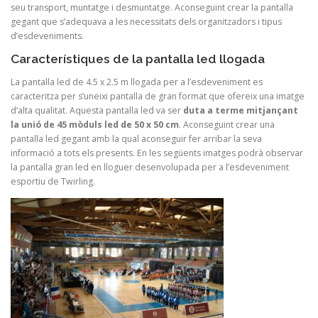
seu transport, muntatge i desmuntatge. Aconseguint crear la pantalla
gegant que s’adequava a les necessitats dels organitzadors i tipus
d’esdeveniments.
Característiques de la pantalla led llogada
La pantalla led de 4.5 x 2.5 m llogada per a l’esdeveniment es
caracteritza per s’uneixi pantalla de gran format que ofereix una imatge
d’alta qualitat. Aquesta pantalla led va ser
duta a terme mitjançant
la unió de 45 mòduls led de 50 x 50 cm
. Aconseguint crear una
pantalla led gegant amb la qual aconseguir fer arribar la seva
informació a tots els presents. En les següents imatges podrà observar
la pantalla gran led en lloguer desenvolupada per a l’esdeveniment
esportiu de Twirling.