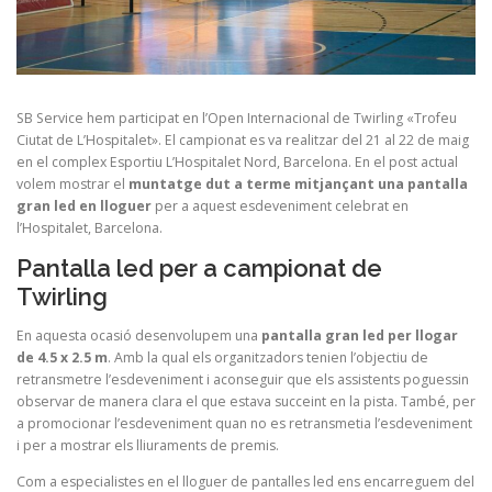
SB Service hem participat en l’Open Internacional de Twirling «Trofeu
Ciutat de L’Hospitalet». El campionat es va realitzar del 21 al 22 de maig
en el complex Esportiu L’Hospitalet Nord, Barcelona. En el post actual
volem mostrar el
muntatge dut a terme mitjançant una pantalla
gran led en lloguer
per a aquest esdeveniment celebrat en
l’Hospitalet, Barcelona.
Pantalla led per a campionat de
Twirling
En aquesta ocasió desenvolupem una
pantalla gran led per llogar
de
4.5
x
2.5
m
. Amb la qual els organitzadors tenien l’objectiu de
retransmetre l’esdeveniment i aconseguir que els assistents poguessin
observar de manera clara el que estava succeint en la pista. També, per
a promocionar l’esdeveniment quan no es retransmetia l’esdeveniment
i per a mostrar els lliuraments de premis.
Com a especialistes en el lloguer de pantalles led ens encarreguem del