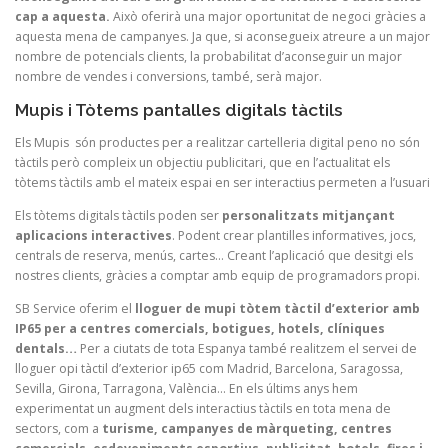
cap a aquesta.
Això oferirà una major oportunitat de negoci gràcies a
aquesta mena de campanyes. Ja que, si aconsegueix atreure a un major
nombre de potencials clients, la probabilitat d’aconseguir un major
nombre de vendes i conversions, també, serà major.
Mupis i Tòtems pantalles digitals tàctils
Els Mupis són productes per a realitzar cartelleria digital peno no són
tàctils però compleix un objectiu publicitari, que en l’actualitat els
tòtems tàctils amb el mateix espai en ser interactius permeten a l’usuari
Els tòtems digitals tàctils poden ser
personalitzats mitjançant
aplicacions interactives
. Podent crear plantilles informatives, jocs,
centrals de reserva, menús, cartes… Creant l’aplicació que desitgi els
nostres clients, gràcies a comptar amb equip de programadors propi.
SB Service oferim el
lloguer de mupi tòtem tàctil d’exterior amb
IP65 per a centres comercials, botigues, hotels, clíniques
dentals…
Per a ciutats de tota Espanya també realitzem el servei de
lloguer opi tàctil d’exterior ip65 com Madrid, Barcelona, Saragossa,
Sevilla, Girona, Tarragona, València… En els últims anys hem
experimentat un augment dels interactius tàctils en tota mena de
sectors, com a
turisme, campanyes de màrqueting, centres