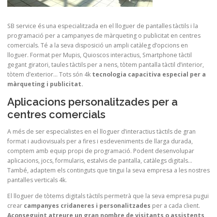
SB service és una especialitzada en el lloguer de pantalles tàctils i la
programació per a campanyes de màrqueting o publicitat en centres
comercials. Té a la seva disposició un ampli catàleg d’opcions en
lloguer. Format per Mupis, Quioscos interactius, Smartphone tàctil
gegant giratori, taules tàctils per a nens, tòtem pantalla tàctil d’interior,
tòtem d’exterior… Tots són 4k
tecnologia capacitiva especial per a
màrqueting i publicitat.
Aplicacions personalitzades per a
centres comercials
A més de ser especialistes en el lloguer d’interactius tàctils de gran
format i audiovisuals per a fires i esdeveniments de llarga durada,
comptem amb equip propi de programació. Podent desenvolupar
aplicacions, jocs, formularis, estalvis de pantalla, catàlegs digitals…
També, adaptem els continguts que tingui la seva empresa a les nostres
pantalles verticals 4k.
El lloguer de tòtems digitals tàctils permetrà que la seva empresa pugui
crear
campanyes cridaneres i personalitzades
per a cada client.
Aconseguint atreure un gran nombre de visitants o assistents