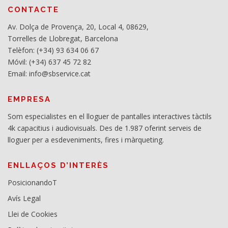
CONTACTE
Av. Dolça de Provença, 20, Local 4, 08629,
Torrelles de Llobregat, Barcelona
Telèfon: (+34) 93 634 06 67
Móvil: (+34) 637 45 72 82
Email: info@sbservice.cat
EMPRESA
Som especialistes en el lloguer de pantalles interactives tàctils
4k capacitius i audiovisuals. Des de 1.987 oferint serveis de
lloguer per a esdeveniments, fires i màrqueting.
ENLLAÇOS D’INTERÈS
PosicionandoT
Avís Legal
Llei de Cookies