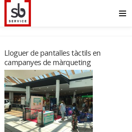
Saltar
al
Menú
contenido
HOME
INTERACTIUS
PANTALLES LED
Lloguer de pantalles tàctils en
campanyes de màrqueting
TELEVISORS
TRUSS
BLOG
CONTACTE
IDIOMA