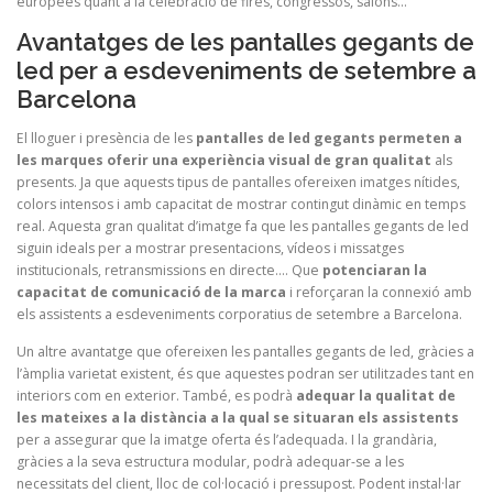
europees quant a la celebració de fires, congressos, salons…
Avantatges de les pantalles gegants de
led per a esdeveniments de setembre a
Barcelona
El lloguer i presència de les
pantalles de led gegants permeten a
les marques oferir una experiència visual de gran qualitat
als
presents. Ja que aquests tipus de pantalles ofereixen imatges nítides,
colors intensos i amb capacitat de mostrar contingut dinàmic en temps
real. Aquesta gran qualitat d’imatge fa que les pantalles gegants de led
siguin ideals per a mostrar presentacions, vídeos i missatges
institucionals, retransmissions en directe…. Que
potenciaran la
capacitat de comunicació de la marca
i reforçaran la connexió amb
els assistents a esdeveniments corporatius de setembre a Barcelona.
Un altre avantatge que ofereixen les pantalles gegants de led, gràcies a
l’àmplia varietat existent, és que aquestes podran ser utilitzades tant en
interiors com en exterior. També, es podrà
adequar la qualitat de
les mateixes a la distància a la qual se situaran els assistents
per a assegurar que la imatge oferta és l’adequada. I la grandària,
gràcies a la seva estructura modular, podrà adequar-se a les
necessitats del client, lloc de col·locació i pressupost. Podent instal·lar