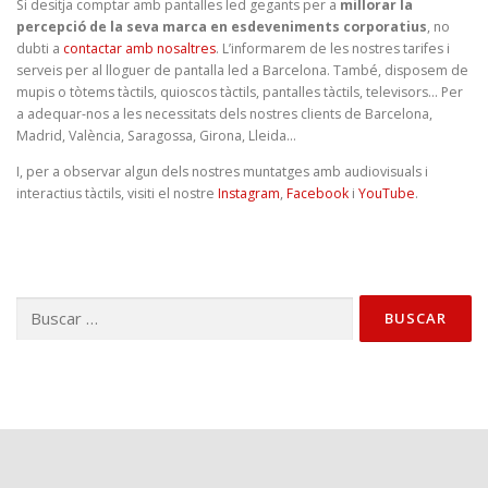
Si desitja comptar amb pantalles led gegants per a
millorar la
percepció de la seva marca en esdeveniments corporatius
, no
dubti a
contactar amb nosaltres
. L’informarem de les nostres tarifes i
serveis per al lloguer de pantalla led a Barcelona. També, disposem de
mupis o tòtems tàctils, quioscos tàctils, pantalles tàctils, televisors… Per
a adequar-nos a les necessitats dels nostres clients de Barcelona,
Madrid, València, Saragossa, Girona, Lleida…
I, per a observar algun dels nostres muntatges amb audiovisuals i
interactius tàctils, visiti el nostre
Instagram
,
Facebook
i
YouTube
.
Buscar: