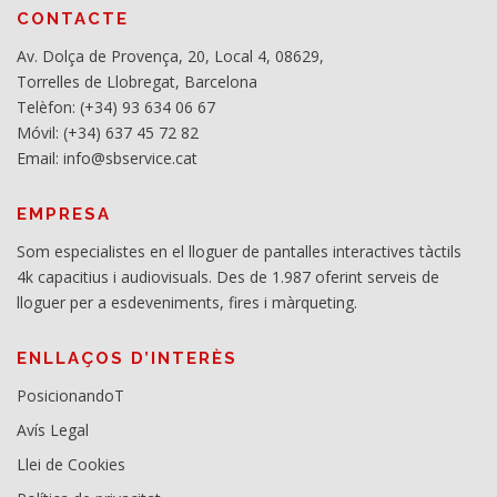
CONTACTE
Av. Dolça de Provença, 20, Local 4, 08629,
Torrelles de Llobregat, Barcelona
Telèfon: (+34) 93 634 06 67
Móvil: (+34) 637 45 72 82
Email: info@sbservice.cat
EMPRESA
Som especialistes en el lloguer de pantalles interactives tàctils
4k capacitius i audiovisuals. Des de 1.987 oferint serveis de
lloguer per a esdeveniments, fires i màrqueting.
ENLLAÇOS D’INTERÈS
PosicionandoT
Avís Legal
Llei de Cookies