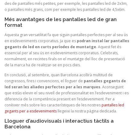
des de pantalles més petites, per exemple, les pantalles led de 2x3m,
o pantalles més grans, com per exemple les pantalles led de 4,5x6m.
Més avantatges de les pantalles led de gran
format
Aquesta gran versatilitat fa que siguin pantalles perfectes per al seu ús
en esdeveniments corporatius. Ja que es
podran instal·lar pantalles
gegants de led en curts períodes de muntatge
. Aquest fet és
essencial per al seu ús en esdeveniments corporatius. Celebrats,
normalment, en recintes firals on el muntatge del lloc de presentació
de la marca ha de realitzar-se en pocs dies.
En conclusió, al setembre, quan Barcelona acollirà multitud de
congressos, fires i convencions, el lloguer de
pantalles gegants de
led seran les aliades perfectes per a les marques
. Aconseguint
que estàs elevin el seu nivell de professionalitat en l’esdeveniment i es
diferencia de la competència present en l’esdeveniment. Per a
conèixer més sobre les característiques de les nostres
pantalles led
gegants per a esdeveniments
llegeixi la nostra pàgina dedicada.
Lloguer d’audiovisuals i interactius tàctils a
Barcelona