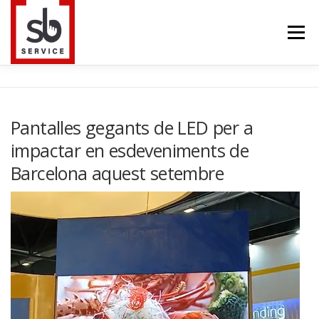
Saltar
al
Menú
contenido
HOME
INTERACTIUS
PANTALLES LED
Pantalles gegants de LED per a
impactar en esdeveniments de
TELEVISORS
TRUSS
BLOG
CONTACTE
Barcelona aquest setembre
IDIOMA