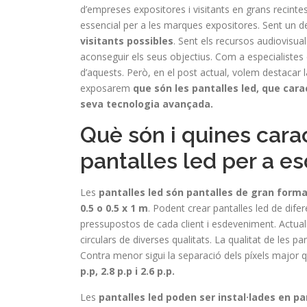
d’empreses expositores i visitants en grans recintes f
essencial per a les marques expositores. Sent un d
visitants possibles
. Sent els recursos audiovisua
aconseguir els seus objectius. Com a especialistes 
d’aquests. Però, en el post actual, volem destacar 
exposarem
que són les pantalles led, que car
seva tecnologia avançada.
Què són i quines cara
pantalles led per a 
Les
pantalles led són pantalles de gran forma
0.5 o 0.5 x 1 m
. Podent crear pantalles led de dife
pressupostos de cada client i esdeveniment. Actualme
circulars de diverses qualitats. La qualitat de les p
Contra menor sigui la separació dels píxels major q
p.p, 2.8 p.p i 2.6 p.p.
Les
pantalles led poden ser instal·lades en pa