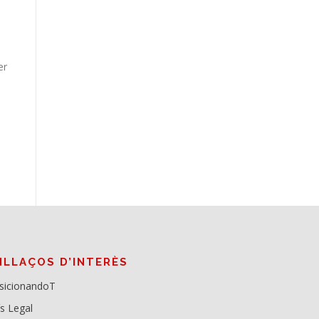
er
NLLAÇOS D’INTERÈS
sicionandoT
ís Legal