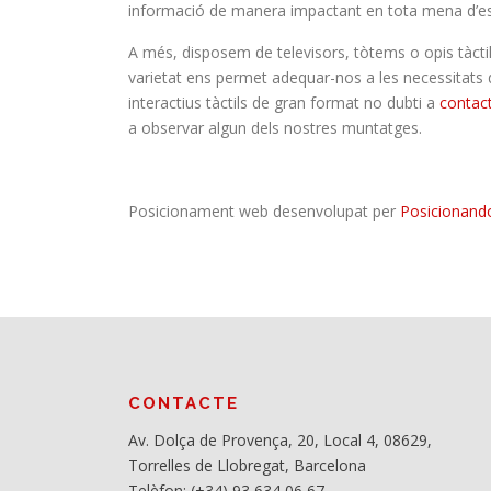
informació de manera impactant en tota mena d’es
A més, disposem de televisors, tòtems o opis tàctil
varietat ens permet adequar-nos a les necessitats d
interactius tàctils de gran format no dubti a
contac
a observar algun dels nostres muntatges.
Posicionament web desenvolupat per
Posicionand
CONTACTE
Av. Dolça de Provença, 20, Local 4, 08629,
Torrelles de Llobregat, Barcelona
Telèfon: (+34) 93 634 06 67