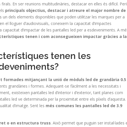
irals. En ser reunions multitudinàries, destacar en elles és difícil. Per
els
principals objectius, destacar i atreure el major nombre de
ls un dels elements disponibles que poden utilitzar les marques per a
en el lloguer d’audiovisuals, coneixem la capacitat d’impactes
la capacitat d’impactar de les pantalles led per a esdeveniments. A mé
acterístiques tenen i com aconsegueixen impactar gràcies a la
cterístiques tenen les
esdeveniments?
t formades mitjançant la unió de mòduls led de grandària 0.5
rents grandàries i formes. Adequant-se fàcilment a les necessitats i
nt, existeixen pantalles led d’interior i d’exterior, tant planes com
antalles led ve determinada per la proximitat entre els píxels d’aquesta.
ualitat d’imatge. Sent les
més comunes les pantalles led de 3.9
ret o en estructura truss
. Això permet que puguin ser instal·lades 