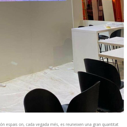
 són espais on, cada vegada més, es reuneixen una gran quantitat