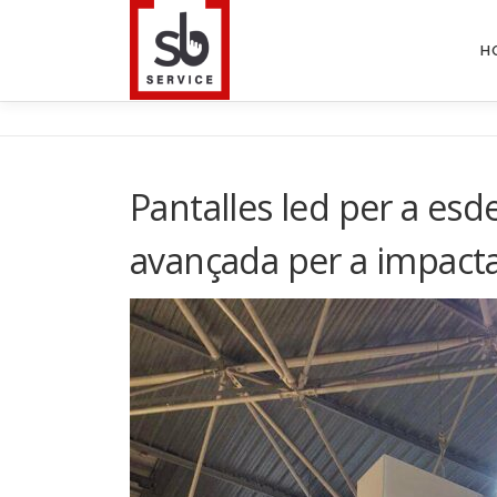
Saltar
al
H
contenido
Pantalles led per a es
avançada per a impact