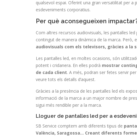
qualsevol espai. Oferint una gran versatilitat per a 
esdeveniments corporatius.
Per què aconsegueixen impactar
Com altres recursos audiovisuals, les pantalles l
contingut de manera dinàmica de la marca. Però, 
audiovisuals com els televisors, gràcies a la
Les pantalles led, en moltes ocasions, són utilitzad
potent i cridanera. En elles podrà
mostrar conting
de cada client
. A més, podran ser fetes servir pe
veure tots els detalls d’aquest.
Gràcies a la presència de les pantalles led els expos
informació de la marca a un major nombre de prese
sigui més rendible per a la marca.
Lloguer de pantalles led per a esdeveni
SB Service comptem amb diferents tipus de
panta
València, Saragossa… Creant diferents formes