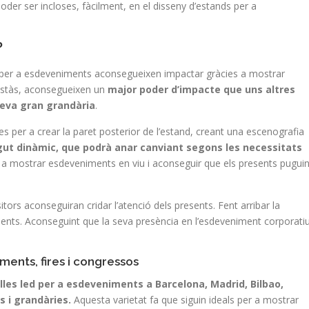
poder ser incloses, fàcilment, en el disseny d’estands per a
?
ed per a esdeveniments aconsegueixen impactar gràcies a mostrar
estàs, aconsegueixen un
major poder d’impacte que uns altres
 seva gran grandària
.
es per a crear la paret posterior de l’estand, creant una escenografia
ut dinàmic, que podrà anar canviant segons les necessitats
r a mostrar esdeveniments en viu i aconseguir que els presents pugui
itors aconseguiran cridar l’atenció dels presents. Fent arribar la
nts. Aconseguint que la seva presència en l’esdeveniment corporati
ments, fires i congressos
lles led per a esdeveniments a Barcelona, Madrid, Bilbao,
 i grandàries.
Aquesta varietat fa que siguin ideals per a mostrar