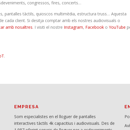
deveniments, congressos, fires, concerts…
s, pantalles tàctils, quioscos multimèdia, estructura truss… Aquesta
e cada client. Si desitja comptar amb els nostres audiovisuals o
tar amb nosaltres
. I visiti el nostre
Instagram
,
Facebook
o
YouTube
p
oT
.
EMPRESA
E
Som especialistes en el lloguer de pantalles
Po
interactives tàctils 4k capacitius i audiovisuals. Des de
Av
1.987 oferint serveis de lloguer per a esdeveniments,