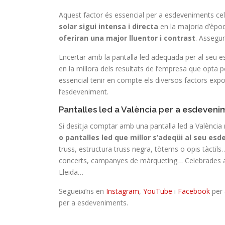
Aquest factor és essencial per a esdeveniments celeb
solar sigui intensa i directa
en la majoria d’èpoq
oferiran una major lluentor i contrast
. Assegur
Encertar amb la pantalla led adequada per al seu e
en la millora dels resultats de l’empresa que opta p
essencial tenir en compte els diversos factors expos
l’esdeveniment.
Pantalles led a València per a esdeveni
Si desitja comptar amb una pantalla led a València
o pantalles led que millor s’adeqüi al seu es
truss, estructura truss negra, tòtems o opis tàcti
concerts, campanyes de màrqueting… Celebrades a 
Lleida…
Segueixi’ns en
Instagram
,
YouTube
i
Facebook
per 
per a esdeveniments.