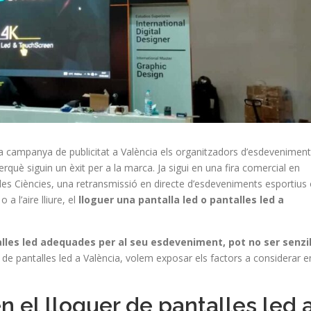
 campanya de publicitat a València els organitzadors d’esdevenimen
erquè siguin un èxit per a la marca. Ja sigui en una fira comercial en
 i les Ciències, una retransmissió en directe d’esdeveniments esportius
a l’aire lliure, el
lloguer una pantalla led o pantalles led a
talles led adequades per al seu esdeveniment, pot no ser senzil
 de pantalles led a València, volem exposar els factors a considerar e
n el lloguer de pantalles led 