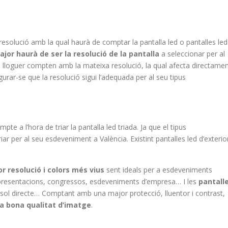
resolució amb la qual haurà de comptar la pantalla led o pantalles led
jor haurà de ser la resolució de la pantalla
a seleccionar per al
en lloguer compten amb la mateixa resolució, la qual afecta directame
egurar-se que la resolució sigui l’adequada per al seu tipus
te a l’hora de triar la pantalla led triada. Ja que el tipus
ar per al seu esdeveniment a València. Existint pantalles led d’exterior
r resolució i colors més vius
sent ideals per a esdeveniments
, presentacions, congressos, esdeveniments d’empresa… I les
pantall
 el sol directe… Comptant amb una major protecció, lluentor i contrast,
na bona qualitat d’imatge
.