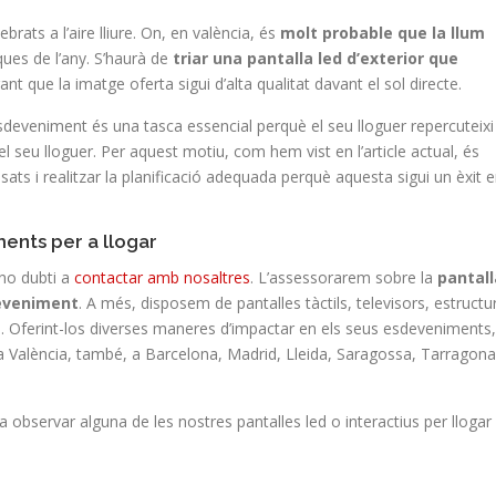
rats a l’aire lliure. On, en valència, és
molt probable que la llum
ues de l’any. S’haurà de
triar una pantalla led d’exterior que
ant que la imatge oferta sigui d’alta qualitat davant el sol directe.
sdeveniment és una tasca essencial perquè el seu lloguer repercuteixi
el seu lloguer. Per aquest motiu, com hem vist en l’article actual, és
ats i realitzar la planificació adequada perquè aquesta sigui un èxit 
ments per a llogar
 no dubti a
contactar amb nosaltres
. L’assessorarem sobre la
pantall
deveniment
. A més, disposem de pantalles tàctils, televisors, estructu
ls… Oferint-los diverses maneres d’impactar en els seus esdeveniments,
València, també, a Barcelona, Madrid, Lleida, Saragossa, Tarragona
a observar alguna de les nostres pantalles led o interactius per llogar