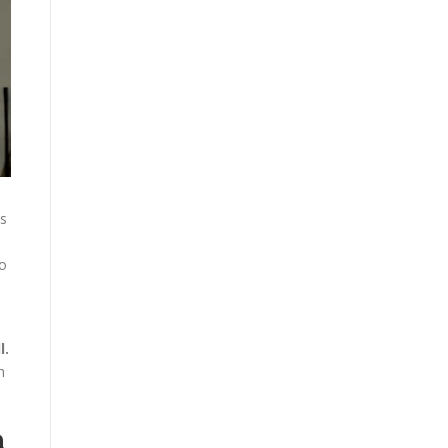
ts
 o
l.
n
a