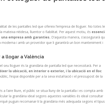
litat de les pantalles led que ofereix l’empresa de lloguer. No totes l
 mateixa nitidesa, lluentor o fiabilitat. Per aquest motiu, és
essenci
ixi una empresa amb garanties.
D’aquesta manera, s’assegurarà qu
ia moderna i amb un proveïdor que li garantirà un bon manteniment i
 a llogar a València
el seu lloguer és la grandària de pantalla led que necessitarà. Per a
r la ubicació, en interior o exterior, i la ubicació en el lloc
blic, l’espai disponible per a la seva instal·lació i el pressupost de la
a l’aire lliure, el públic se situa lluny de la pantalla i es compta amb
alcular la grandària ideal segons aquestes variables és ideal consultar
erquè puguin recomanar-li la grandària més adequada segons el tipus