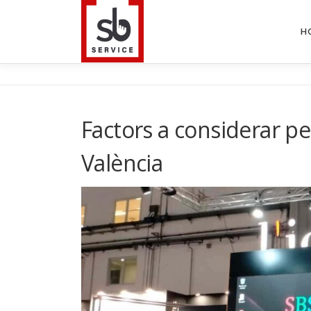
Saltar
al
H
contenido
Factors a considerar per
València