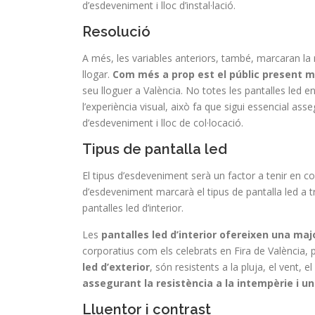
d’esdeveniment i lloc d’instal·lació.
Resolució
A més, les variables anteriors, també, marcaran la 
llogar.
Com més a prop est el públic present ma
seu lloguer a València. No totes les pantalles led 
l’experiència visual, això fa que sigui essencial ass
d’esdeveniment i lloc de col·locació.
Tipus de pantalla led
El tipus d’esdeveniment serà un factor a tenir en comp
d’esdeveniment marcarà el tipus de pantalla led a tri
pantalles led d’interior.
Les
pantalles led d’interior ofereixen una majo
corporatius com els celebrats en Fira de València
led d’exterior
, són resistents a la pluja, el vent,
assegurant la resistència a la intempèrie i u
Lluentor i contrast