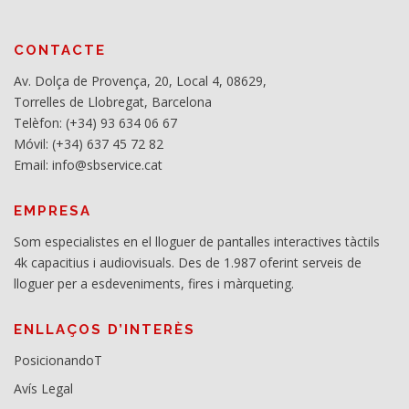
CONTACTE
Av. Dolça de Provença, 20, Local 4, 08629,
Torrelles de Llobregat, Barcelona
Telèfon: (+34) 93 634 06 67
Móvil: (+34) 637 45 72 82
Email: info@sbservice.cat
EMPRESA
Som especialistes en el lloguer de pantalles interactives tàctils
4k capacitius i audiovisuals. Des de 1.987 oferint serveis de
lloguer per a esdeveniments, fires i màrqueting.
ENLLAÇOS D’INTERÈS
PosicionandoT
Avís Legal