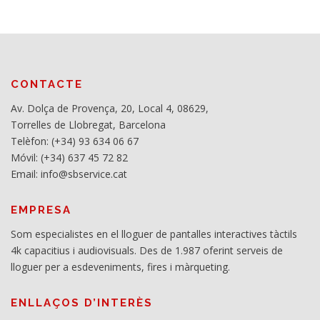
CONTACTE
Av. Dolça de Provença, 20, Local 4, 08629,
Torrelles de Llobregat, Barcelona
Telèfon: (+34) 93 634 06 67
Móvil: (+34) 637 45 72 82
Email: info@sbservice.cat
EMPRESA
Som especialistes en el lloguer de pantalles interactives tàctils
4k capacitius i audiovisuals. Des de 1.987 oferint serveis de
lloguer per a esdeveniments, fires i màrqueting.
ENLLAÇOS D’INTERÈS